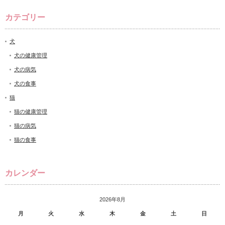
カテゴリー
犬
犬の健康管理
犬の病気
犬の食事
猫
猫の健康管理
猫の病気
猫の食事
カレンダー
2026年8月
月
火
水
木
金
土
日