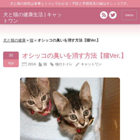
犬と猫の病気は食事とトイレでわかる！予防と早期発見の鍵はオシッコです。
犬と猫の健康生活 | キャッ
menu
トワン
犬と猫の健康
»
猫
»
オシッコの臭いを消す方法【猫Ver.】
オシッコの臭いを消す方法【猫Ver.】
30
Apr
2014
猫
猫のトイレ
キャットワン