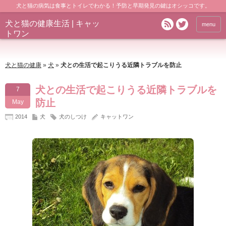
犬と猫の病気は食事とトイレでわかる！予防と早期発見の鍵はオシッコです。
犬と猫の健康生活 | キャッ
menu
トワン
犬と猫の健康
»
犬
»
犬との生活で起こりうる近隣トラブルを防止
犬との生活で起こりうる近隣トラブルを
7
防止
May
2014
犬
犬のしつけ
キャットワン