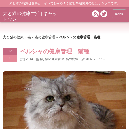
犬と猫の病気は食事とトイレでわかる！予防と早期発見の鍵はオシッコです。
犬と猫の健康生活 | キャッ
menu
トワン
犬と猫の健康
»
猫
»
猫の健康管理
»
ペルシャの健康管理｜猫種
ペルシャの健康管理｜猫種
12
Jul
2014
猫
,
猫の健康管理
,
猫の病気
キャットワン